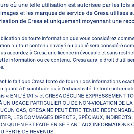
re où une telle utilisation est autorisée par les lois 
mages et les marques de service de Cresa utilisés su
utorisation de Cresa et uniquement moyennant une rec
blication de toute information que vous considérez comme c
mation ou tout contenu envoyé ou publié sera considéré co
s accordez à Cresa une licence irrévocable et sans restrictio
ette information ou ce contenu. Cresa aura le droit d’utilise
s.
t le fait que Cresa tente de fournir des informations exa
on quant à l'exactitude ou à l'exhaustivité de toute informa
 fournis « EN L'ÉTAT » et CRESA DÉCLINE EXPRESSÉMENT
 UN USAGE PARTICULIER OU DE NON-VIOLATION DE LA
 AUCUN CAS, CRESA NE PEUT ÊTRE TENUE RESPONSA
IMITER, LES DOMMAGES DIRECTS, SPÉCIAUX, INDIRECT
ON QUI EN EST FAITE EN SE FIANT AUX INFORMATIONS
U PERTE DE REVENUS.