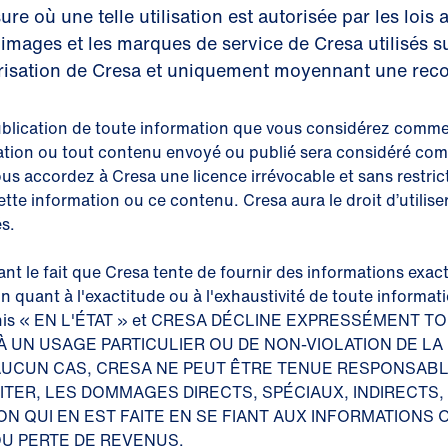
re où une telle utilisation est autorisée par les lois 
mages et les marques de service de Cresa utilisés su
utorisation de Cresa et uniquement moyennant une rec
blication de toute information que vous considérez comme c
mation ou tout contenu envoyé ou publié sera considéré co
s accordez à Cresa une licence irrévocable et sans restrictio
ette information ou ce contenu. Cresa aura le droit d’utilise
s.
t le fait que Cresa tente de fournir des informations exa
on quant à l'exactitude ou à l'exhaustivité de toute informa
 fournis « EN L'ÉTAT » et CRESA DÉCLINE EXPRESSÉMENT
 UN USAGE PARTICULIER OU DE NON-VIOLATION DE LA
 AUCUN CAS, CRESA NE PEUT ÊTRE TENUE RESPONSA
IMITER, LES DOMMAGES DIRECTS, SPÉCIAUX, INDIRECT
ON QUI EN EST FAITE EN SE FIANT AUX INFORMATIONS
U PERTE DE REVENUS.