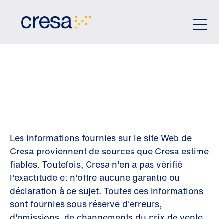
Skip
to
Main
Content
CLAUSE DE NON
RESPONSABILITÉ
Les informations fournies sur le site Web de
Cresa proviennent de sources que Cresa estime
fiables. Toutefois, Cresa n'en a pas vérifié
l'exactitude et n'offre aucune garantie ou
déclaration à ce sujet. Toutes ces informations
sont fournies sous réserve d'erreurs,
d'omissions, de changements du prix de vente,