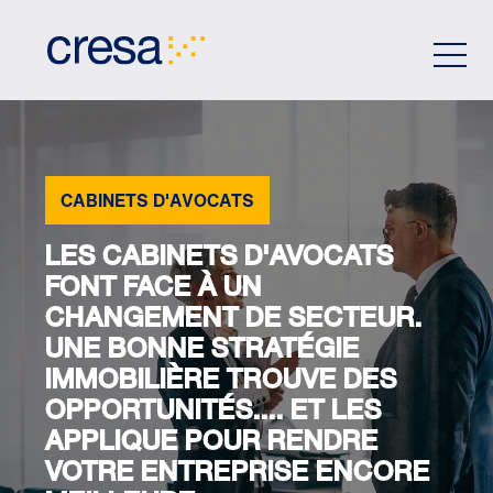
Skip
to
Main
Content
CABINETS D'AVOCATS
LES CABINETS D'AVOCATS
FONT FACE À UN
CHANGEMENT DE SECTEUR.
UNE BONNE STRATÉGIE
IMMOBILIÈRE TROUVE DES
OPPORTUNITÉS.... ET LES
APPLIQUE POUR RENDRE
VOTRE ENTREPRISE ENCORE