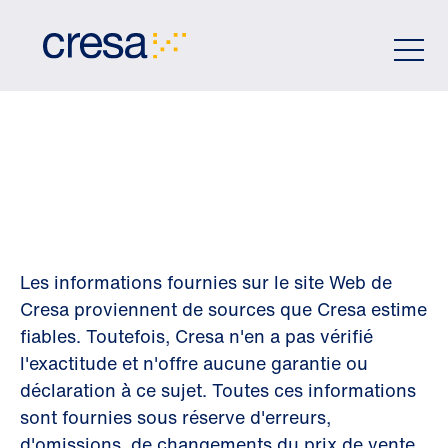
Skip
to
Main
Content
CLAUSE DE NON
RESPONSABILITÉ
Les informations fournies sur le site Web de
Cresa proviennent de sources que Cresa estime
fiables. Toutefois, Cresa n'en a pas vérifié
l'exactitude et n'offre aucune garantie ou
déclaration à ce sujet. Toutes ces informations
sont fournies sous réserve d'erreurs,
d'omissions, de changements du prix de vente,