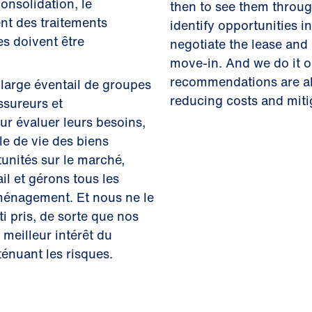
onsolidation, le
then to see them through
t des traitements
identify opportunities in
es doivent être
negotiate the lease and
move-in. And we do it o
recommendations are alw
 large éventail de groupes
reducing costs and mitig
ssureurs et
ur évaluer leurs besoins,
le de vie des biens
tunités sur le marché,
il et gérons tous les
mménagement. Et nous ne le
ti pris, de sorte que nos
meilleur intérêt du
ténuant les risques.