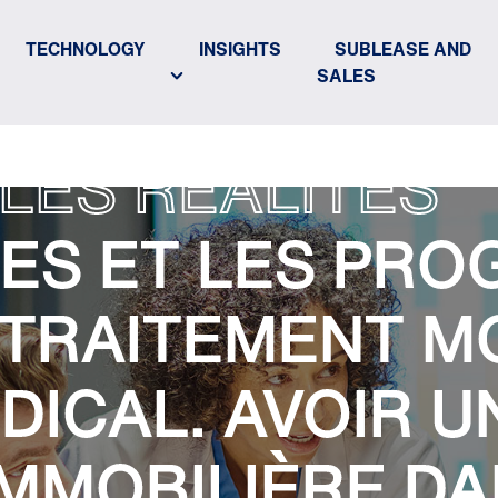
TECHNOLOGY
INSIGHTS
SUBLEASE AND
SALES
LES RÉALITÉS
S ET LES PRO
 TRAITEMENT MO
DICAL. AVOIR U
IMMOBILIÈRE DA