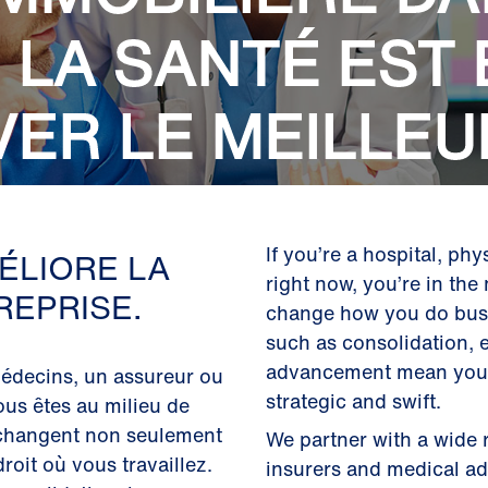
 LA SANTÉ EST 
ER LE MEILLEU
YSAGE.
If you’re a hospital, ph
ÉLIORE LA
right now, you’re in the 
REPRISE.
change how you do busi
such as consolidation,
advancement mean your 
médecins, un assureur ou
strategic and swift.
vous êtes au milieu de
 changent non seulement
We partner with a wide 
droit où vous travaillez.
insurers and medical adm