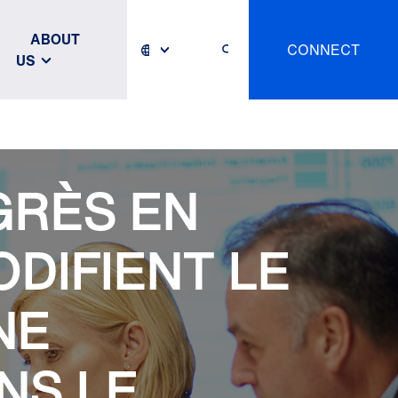
ABOUT
CONNECT
US
GRÈS EN
DIFIENT LE
NE
NS LE