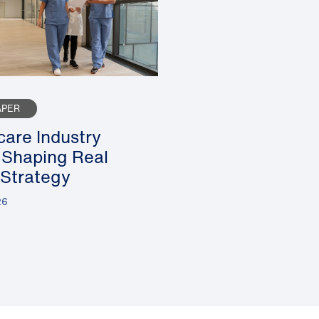
APER
care Industry
 Shaping Real
 Strategy
26